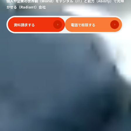
個人や企業の世界観（World）をデジタル（IT）と能力（Ability）
で光輝
かせる（Radiant）会社
資料請求する
電話で相談する